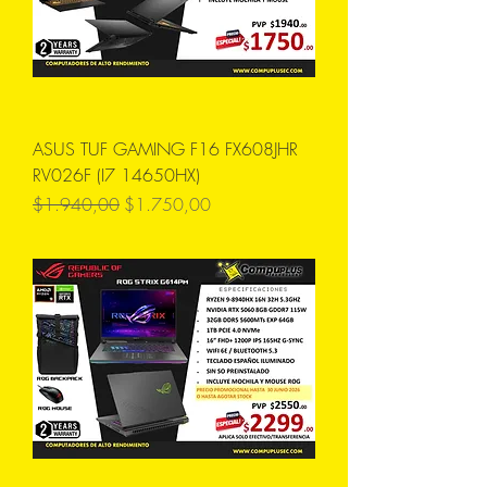
ASUS TUF GAMING F16 FX608JHR
RV026F (I7 14650HX)
Precio
Precio de oferta
$1.940,00
$1.750,00