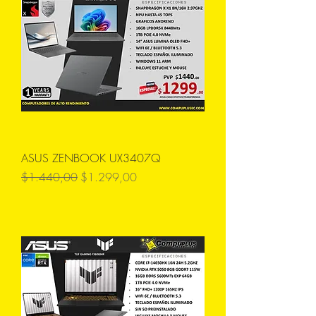
ASUS ZENBOOK UX3407Q
Precio
Precio de oferta
$1.440,00
$1.299,00