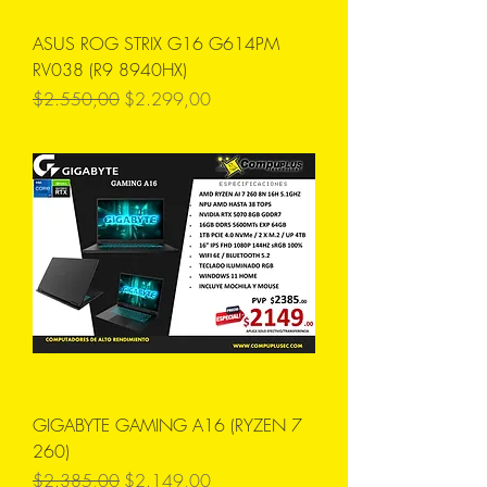
ASUS ROG STRIX G16 G614PM
RV038 (R9 8940HX)
Precio
Precio de oferta
$2.550,00
$2.299,00
GIGABYTE GAMING A16 (RYZEN 7
260)
Precio
Precio de oferta
$2.385,00
$2.149,00