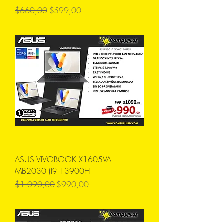
Precio
Precio de oferta
$660,00
$599,00
ASUS VIVOBOOK X1605VA
MB2030 (I9 13900H
Precio
Precio de oferta
$1.090,00
$990,00