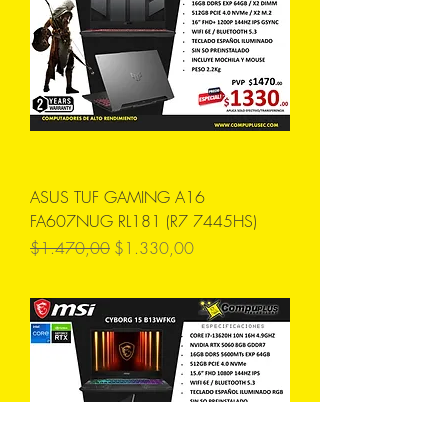
ASUS TUF GAMING A16
FA607NUG RL181 (R7 7445HS)
Precio
Precio de oferta
$1.470,00
$1.330,00