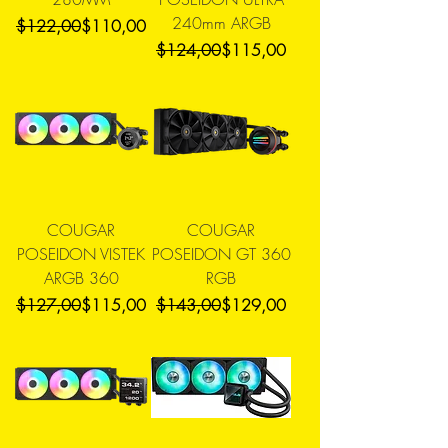
240mm ARGB
Precio
Precio de oferta
$122,00
$110,00
Precio
Precio de oferta
$124,00
$115,00
COUGAR
COUGAR
POSEIDON VISTEK
POSEIDON GT 360
ARGB 360
RGB
Precio
Precio de oferta
Precio
Precio de oferta
$127,00
$115,00
$143,00
$129,00