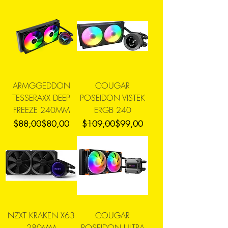
ARMGGEDDON
COUGAR
TESSERAXX DEEP
POSEIDON VISTEK
FREEZE 240MM
ERGB 240
Precio
Precio de oferta
Precio
Precio de oferta
$88,00
$80,00
$109,00
$99,00
NZXT KRAKEN X63
COUGAR
280MM
POSEIDON ULTRA