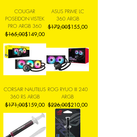
COUGAR
ASUS PRIME LC
POSEIDON VISTEK
360 ARGB
PRO ARGB 360
Precio
Precio de oferta
$172,00
$155,00
Precio
Precio de oferta
$165,00
$149,00
CORSAIR NAUTILUS
ROG RYUO III 240
360 RS ARGB
ARGB
Precio
Precio de oferta
Precio
Precio de oferta
$171,00
$159,00
$226,00
$210,00