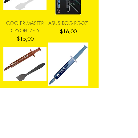
COOLER MASTER
ASUS ROG RG-07
CRYOFUZE 5
Precio
$16,00
Precio
$15,00
THERMALRIGH TF4
ARCTIC MX-4
Precio
Precio
$16,00
$22,00