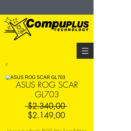
ASUS ROG SCAR
GL703
Precio
 $2.340,00 
Precio
$2.149,00
de
La nueva
edición
ROG Strix Scar Edition