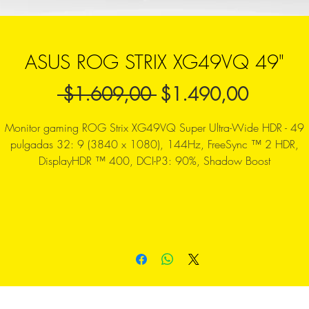
ASUS ROG STRIX XG49VQ 49"
Precio
Precio
 $1.609,00 
$1.490,00
de
Monitor gaming ROG Strix XG49VQ Super Ultra-Wide HDR - 49
oferta
pulgadas 32: 9 (3840 x 1080), 144Hz, FreeSync ™ 2 HDR,
DisplayHDR ™ 400, DCI-P3: 90%, Shadow Boost
Monitor HDR Ultrapanorámico para Gaming de 49 pulgadas, 32
(3840 x 1080) con 144 Hz de refresco para disfrutar de una
experiencia gaming completamente fluida.
Tecnología de Alto Rango Dinámico (HDR) con soporte del 90 % 
la gama cromática profesional DCI-P3 y certificación DisplayHD
400.
La tecnología Radeon™ FreeSync 2 HDR ofrece una acción
totalmente fluida, menos latencia y más brillo y contraste.