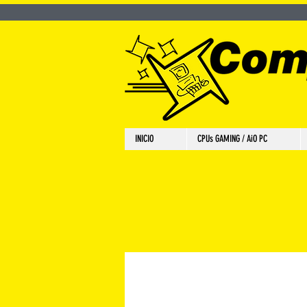
INICIO
CPUs GAMING / AiO PC