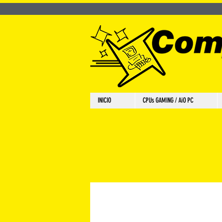
INICIO
CPUs GAMING / AiO PC