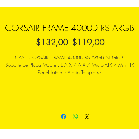
CORSAIR FRAME 4000D RS ARGB
Precio
Precio
 $132,00 
$119,00
de
CASE CORSAIR FRAME 4000D RS ARGB NEGRO
oferta
Soporte de Placa Madre : E-ATX / ATX / Micro-ATX / Mini-ITX
Panel Lateral : Vidrio Templado
Puertos : x1 USB 3.2 Gen2 Type C, x2 USB 3.2 Gen1, x1 Jack
combo audio
Bahías 3.5 : 2