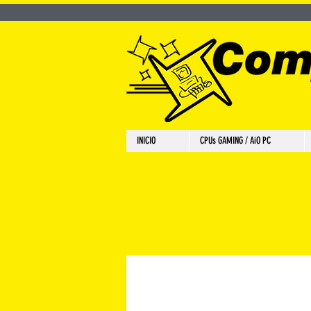
INICIO
CPUs GAMING / AiO PC