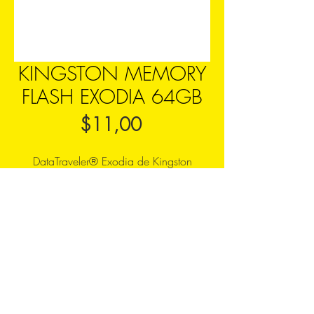
KINGSTON MEMORY
FLASH EXODIA 64GB
Precio
$11,00
DataTraveler® Exodia de Kingston
alcanza un rendimiento de grado USB
3.2 Gen 1, que facilita el acceso a
portátiles, equipos de sobremesa,
monitores y otros dispositivos digitales.
07 - 282 - 7012
GAMING
09 - 95 91 70 46
Cuenca - Azuay - Ecuador